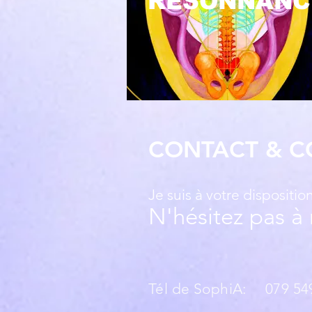
RÉSONNANC
CONTACT & 
Je suis à votre dispositi
N'hésitez pas à
Tél de SophiA