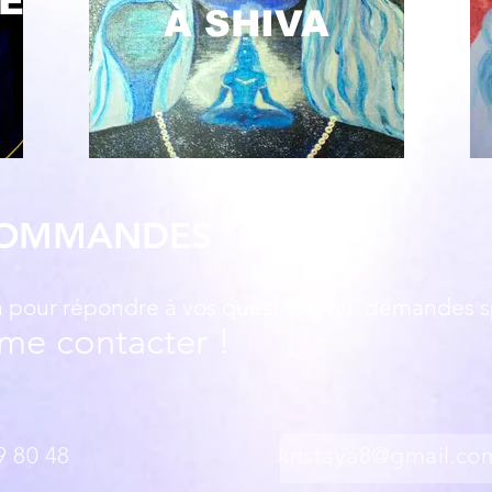
E
À SHIVA
COMMANDES
on pour répondre
à vos questions ou demandes s
 me contacter !
: 079 549 80 48​
kristaya8@gmail.co