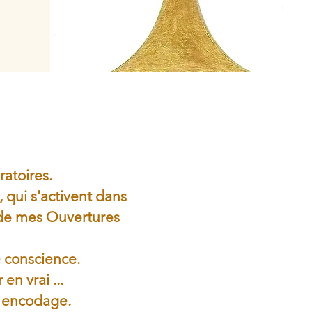
S
ratoires.
 qui s'activent dans
n de mes Ouvertures
e conscience.
en vrai ...
ur encodage.