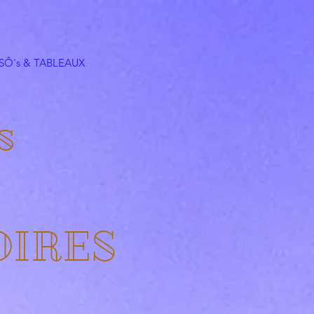
SÔ's & TABLEAUX
s
OIRES