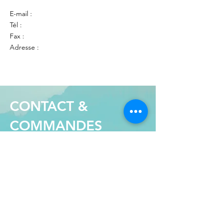
E-mail :
Tél :
Fax :
Adresse :
CONTACT &
COMMANDES
Je suis à votre disposition pour
répondre
à vos questions ou
demandes spécifiques.
N'hésitez pas à me
contacter !